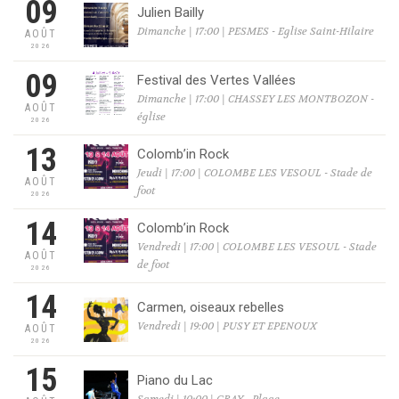
09
Julien Bailly
Dimanche | 17:00 | PESMES - Eglise Saint-Hilaire
AOÛT
2026
09
Festival des Vertes Vallées
Dimanche | 17:00 | CHASSEY LES MONTBOZON -
AOÛT
église
2026
13
Colomb’in Rock
Jeudi | 17:00 | COLOMBE LES VESOUL - Stade de
AOÛT
foot
2026
14
Colomb’in Rock
Vendredi | 17:00 | COLOMBE LES VESOUL - Stade
AOÛT
de foot
2026
14
Carmen, oiseaux rebelles
Vendredi | 19:00 | PUSY ET EPENOUX
AOÛT
2026
15
Piano du Lac
Samedi | 10:00 | GRAY - Plage