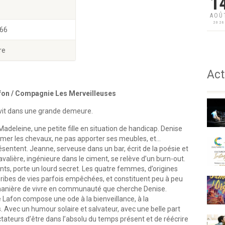
1
AOÛ
202
 66
re
Act
afon / Compagnie Les Merveilleuses
 vit dans une grande demeure.
adeleine, une petite fille en situation de handicap. Denise
Aimer les chevaux, ne pas apporter ses meubles, et…
entent. Jeanne, serveuse dans un bar, écrit de la poésie et
valière, ingénieure dans le ciment, se relève d’un burn-out.
ts, porte un lourd secret. Les quatre femmes, d’origines
 bribes de vies parfois empêchées, et constituent peu à peu
e manière de vivre en communauté que cherche Denise.
e Lafon compose une ode à la bienveillance, à la
 Avec un humour solaire et salvateur, avec une belle part
tateurs d’être dans l’absolu du temps présent et de réécrire