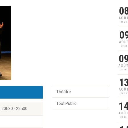
0
AOÛ
2026
0
AOÛ
2026
0
AOÛ
2026
1
AOÛ
Théâtre
2026
1
Tout Public
20h30 - 22h00
AOÛ
2026