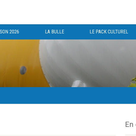
ISON 2026
LA BULLE
LE PACK CULTUREL
gée au bénéfice des haut-saônois depuis 1983.
En