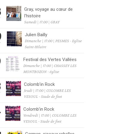
8
Gray, voyage au cœur de
l’histoire
T
Samedi | 17:00 | GRAY
9
Julien Bailly
Dimanche | 17:00 | PESMES - Eglise
T
Saint-Hilaire
9
Festival des Vertes Vallées
Dimanche | 17:00 | CHASSEY LES
T
MONTBOZON - église
3
Colomb’in Rock
Jeudi | 17:00 | COLOMBE LES
T
VESOUL - Stade de foot
4
Colomb’in Rock
Vendredi | 17:00 | COLOMBE LES
T
VESOUL - Stade de foot