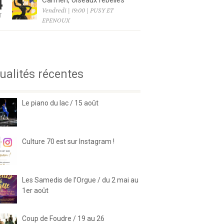
4
Carmen, oiseaux rebelles
Vendredi | 19:00 | PUSY ET
T
EPENOUX
6
ualités récentes
Le piano du lac / 15 août
Culture 70 est sur Instagram !
Les Samedis de l’Orgue / du 2 mai au
1er août
Coup de Foudre / 19 au 26