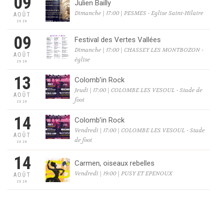
09
Julien Bailly
Dimanche | 17:00 | PESMES - Eglise Saint-Hilaire
AOÛT
2026
09
Festival des Vertes Vallées
Dimanche | 17:00 | CHASSEY LES MONTBOZON -
AOÛT
église
2026
13
Colomb’in Rock
Jeudi | 17:00 | COLOMBE LES VESOUL - Stade de
AOÛT
foot
2026
14
Colomb’in Rock
Vendredi | 17:00 | COLOMBE LES VESOUL - Stade
AOÛT
de foot
2026
14
Carmen, oiseaux rebelles
Vendredi | 19:00 | PUSY ET EPENOUX
AOÛT
2026