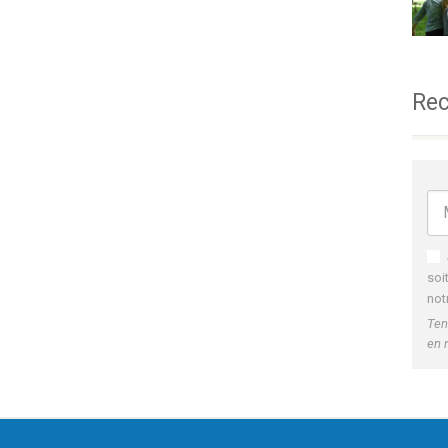
Rec
soi
not
Ten
en 