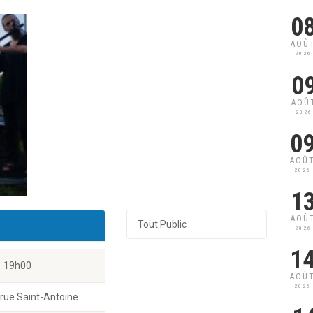
0
AOÛ
2026
0
AOÛ
2026
0
AOÛ
2026
1
AOÛ
Tout Public
2026
1
19h00
AOÛ
2026
rue Saint-Antoine