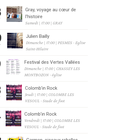
8
Gray, voyage au cœur de
l’histoire
T
Samedi | 17:00 | GRAY
9
Julien Bailly
Dimanche | 17:00 | PESMES - Eglise
T
Saint-Hilaire
9
Festival des Vertes Vallées
Dimanche | 17:00 | CHASSEY LES
T
MONTBOZON - église
3
Colomb’in Rock
Jeudi | 17:00 | COLOMBE LES
T
VESOUL - Stade de foot
4
Colomb’in Rock
Vendredi | 17:00 | COLOMBE LES
T
VESOUL - Stade de foot