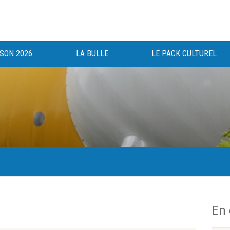
ISON 2026
LA BULLE
LE PACK CULTUREL
gée au bénéfice des haut-saônois depuis 1983.
En