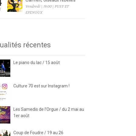
4
Carmen, oiseaux rebelles
Vendredi | 19:00 | PUSY ET
T
EPENOUX
6
ualités récentes
Le piano du lac / 15 août
Culture 70 est sur Instagram !
Les Samedis de l’Orgue / du 2 mai au
1er août
Coup de Foudre / 19 au 26