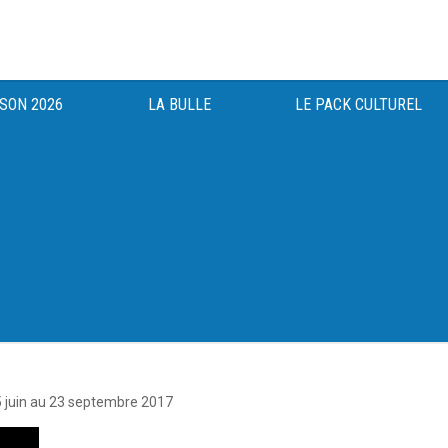
ISON 2026
LA BULLE
LE PACK CULTUREL
gée au bénéfice des haut-saônois depuis 1983.
 juin au 23 septembre 2017