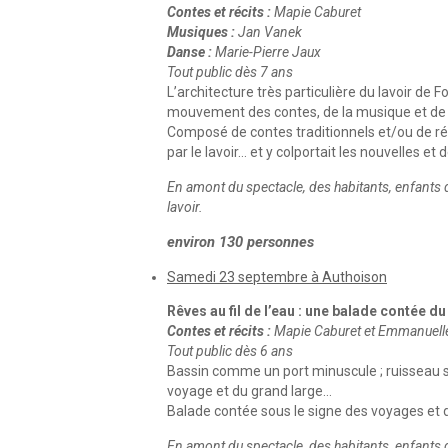
Contes et récits :
Mapie Caburet
Musiques :
Jan Vanek
Danse :
Marie-Pierre Jaux
Tout public dès 7 ans
L’architecture très particulière du lavoir de
mouvement des contes, de la musique et de 
Composé de contes traditionnels et/ou de réc
par le lavoir… et y colportait les nouvelles et 
En amont du spectacle, des habitants, enfants du
lavoir.
environ 130 personnes
Samedi 23 septembre à Authoison
Rêves au fil de l’eau : une balade contée du 
Contes et récits :
Mapie Caburet et Emmanuelle
Tout public dès 6 ans
Bassin comme un port minuscule ; ruisseau se 
voyage et du grand large…
Balade contée sous le signe des voyages et 
En amont du spectacle, des habitants, enfants d