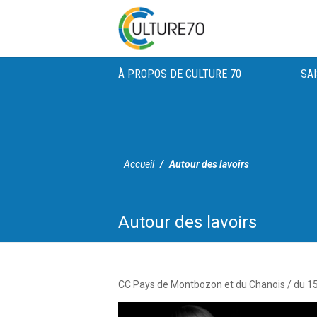
À PROPOS DE CULTURE 70
SA
Accueil
Autour des lavoirs
Autour des lavoirs
Skip
to
content
L’Addim 70 conduit une politique originale d’accès à une culture parta
CC Pays de Montbozon et du Chanois / du 15