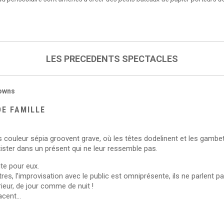
LES PRECEDENTS SPECTACLES
lowns
DE FAMILLE
s couleur sépia groovent grave, où les têtes dodelinent et les gambette
xister dans un présent qui ne leur ressemble pas.
te pour eux.
res, l’improvisation avec le public est omniprésente, ils ne parlent pa
rieur, de jour comme de nuit !
gacent…