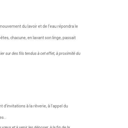
u mouvement du lavoir et de l’eau répondra le
tes, chacune, en lavant son linge, passait
r sur des fils tendus à cet effet, à proximité du
’invitations à la rêverie, à l’appel du
les…
œux et à venir les déposer, à la fin de la