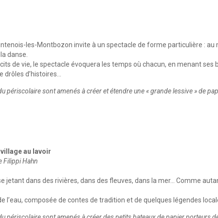
 Fontenois-les-Montbozon invite à un spectacle de forme particulière : a
la danse.
its de vie, le spectacle évoquera les temps où chacun, en menant ses bê
de drôles d’histoires…
 périscolaire sont amenés à créer et étendre une « grande lessive » de papie
village au lavoir
 Filippi Hahn
jetant dans des rivières, dans des fleuves, dans la mer… Comme autant d
de l’eau, composée de contes de tradition et de quelques légendes loca
u périscolaire sont amenés à créer des petits bateaux de papier porteurs de v