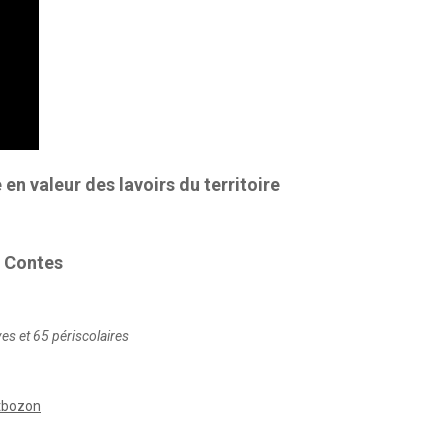
 en valeur des lavoirs du territoire
s Contes
es et 65 périscolaires
tbozon