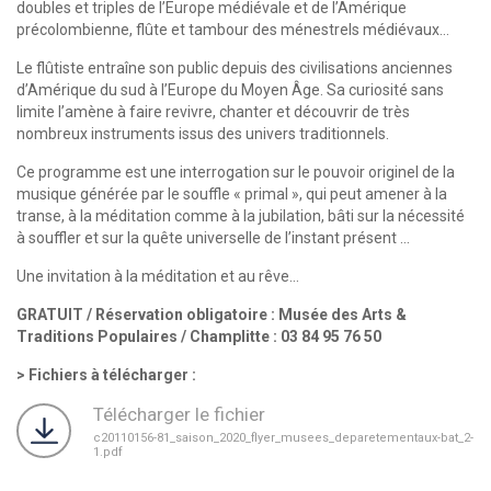
doubles et triples de l’Europe médiévale et de l’Amérique
précolombienne, flûte et tambour des ménestrels médiévaux…
Le flûtiste entraîne son public depuis des civilisations anciennes
d’Amérique du sud à l’Europe du Moyen Âge. Sa curiosité sans
limite l’amène à faire revivre, chanter et découvrir de très
nombreux instruments issus des univers traditionnels.
Ce programme est une interrogation sur le pouvoir originel de la
musique générée par le souffle « primal », qui peut amener à la
transe, à la méditation comme à la jubilation, bâti sur la nécessité
à souffler et sur la quête universelle de l’instant présent …
Une invitation à la méditation et au rêve…
GRATUIT / Réservation obligatoire : Musée des Arts &
Traditions Populaires / Champlitte : 03 84 95 76 50
Fichiers à télécharger :
Télécharger le fichier
c20110156-81_saison_2020_flyer_musees_deparetementaux-bat_2-
1.pdf